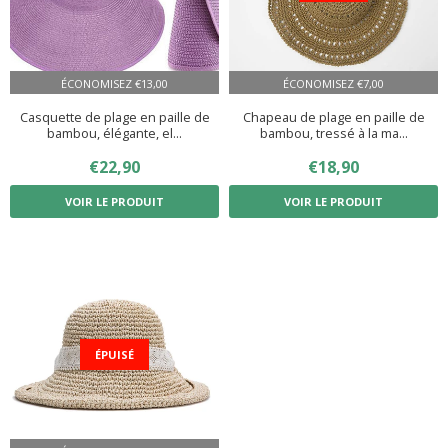
ÉCONOMISEZ
€13,00
ÉCONOMISEZ
€7,00
Casquette de plage en paille de
Chapeau de plage en paille de
bambou, élégante, el...
bambou, tressé à la ma...
PRIX
€22,90
€22,90
PRIX
€18,90
€18,90
RÉDUIT
RÉDUIT
VOIR LE PRODUIT
VOIR LE PRODUIT
ÉPUISÉ