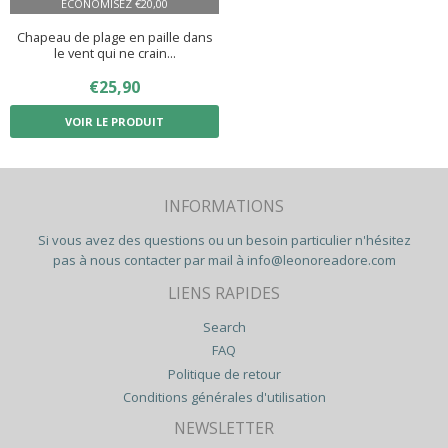
ÉCONOMISEZ
€20,00
Chapeau de plage en paille dans
le vent qui ne crain...
PRIX
€25,90
€25,90
RÉDUIT
VOIR LE PRODUIT
INFORMATIONS
Si vous avez des questions ou un besoin particulier n'hésitez
pas à nous contacter par mail à
info@leonoreadore.com
LIENS RAPIDES
Search
FAQ
Politique de retour
Conditions générales d'utilisation
NEWSLETTER