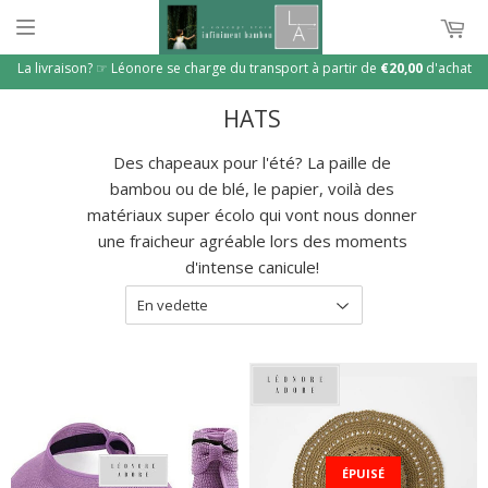
La livraison? ☞ Léonore se charge du transport à partir de
€20,00
d'achat
HATS
Des chapeaux pour l'été? La paille de
bambou ou de blé, le papier, voilà des
matériaux super écolo qui vont nous donner
une fraicheur agréable lors des moments
d'intense canicule!
ÉPUISÉ