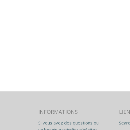
INFORMATIONS
LIEN
Si vous avez des questions ou
Searc
un besoin particulier n'hésitez