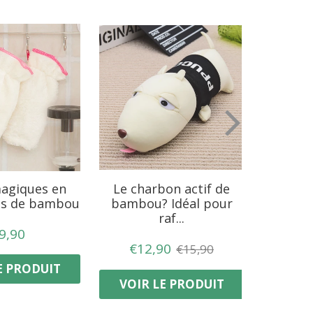
agiques en
Le charbon actif de
Purifi
es de bambou
bambou? Idéal pour
charbo
raf...
PRIX
€9,90
9,90
RÉGULIER
PRIX
€12,90
€12,90
PRIX
€15,90
€15,90
RÉDUIT
RÉGULIER
E PRODUIT
VOIR
VOIR LE PRODUIT