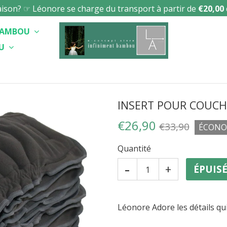
raison? ☞ Léonore se charge du transport à partir de
€20,00
 BAMBOU
OU
INSERT POUR COUCH
€26,90
€33,90
ÉCONO
Quantité
-
+
ÉPUIS
Léonore Adore les détails qu