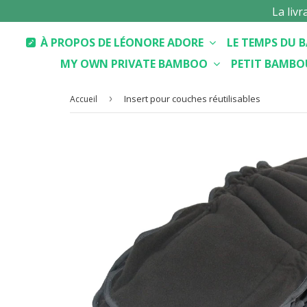
La liv
À PROPOS DE LÉONORE ADORE
LE TEMPS DU
MY OWN PRIVATE BAMBOO
PETIT BAMB
›
Insert pour couches réutilisables
Accueil