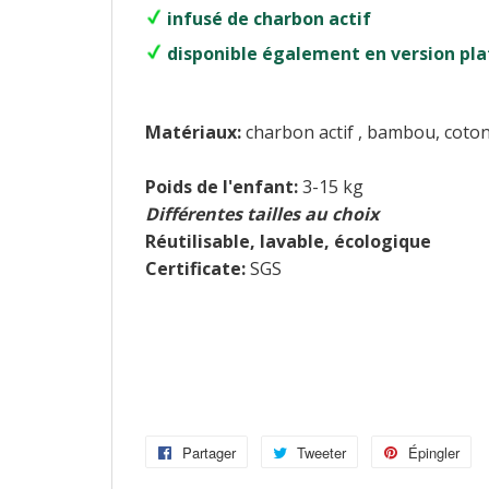
infusé de charbon actif
disponible également en version pla
Matériaux:
charbon actif , bambou, coton
Poids de l'enfant:
3-15 kg
Différentes tailles au choix
Réutilisable, lavable, écologique
Certificate:
SGS
Partager
Partager
Tweeter
Tweeter
Épingler
Ép
sur
sur
su