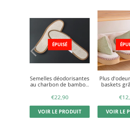
ÉPU
ÉPUISÉ
ces en
Semelles déodorisantes
Plus d'odeu
u
au charbon de bambo...
baskets grâc
16,90
PRIX
€22,90
PR
IX
2,90
€22,90
€22,90
€12
T
RÉGULIER
RÉ
GULIER
ODUIT
VOIR LE PRODUIT
VOIR LE 