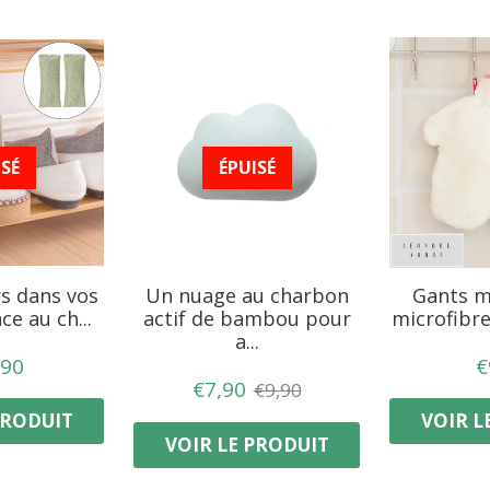
ISÉ
ÉPUISÉ
rs dans vos
Un nuage au charbon
Gants m
e au ch...
actif de bambou pour
microfibr
a...
IX
€12,90
,90
€
GULIER
PRIX
€7,90
€7,90
PRIX
€9,90
€9,90
RÉDUIT
RÉGULIER
PRODUIT
VOIR L
VOIR LE PRODUIT