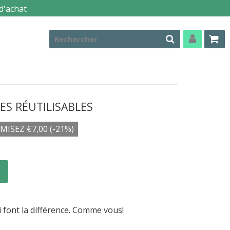
d'achat
ES RÉUTILISABLES
MISEZ
€7,00
(
-21%
)
É
i font la différence. Comme vous!