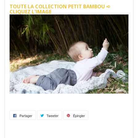
TOUTE LA COLLECTION PETIT BAMBOU ➪
CLIQUEZ L'IMAGE
Partager
Partager
Tweeter
Tweeter
Épingler
Épingler
sur
sur
sur
Facebook
Twitter
Pinterest