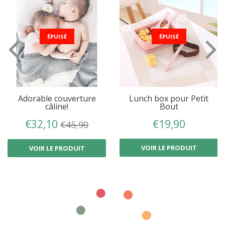
ÉPUISÉ
ÉPUISÉ
Adorable couverture
Lunch box pour Petit
câline!
Bout
€32,10
€19,90
€45,90
PRIX
€32,10
PRIX
€19,90
PRIX
€45,90
RÉDUIT
RÉGULIER
RÉGULIER
VOIR LE PRODUIT
VOIR LE PRODUIT