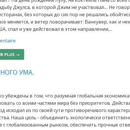
адьбу Джулса, в которой Джим не участвовал.... Не говор
есторанах, без которых до сих пор не решались обойтись
все меняется, и ветер поворачивает: Ванкувер, как и н
А, спал и уже действовал в этом направлении,...
entaire
IR PLUS →
НОГО УМА.
ко убеждены в том, что разумная глобальная экономик
вовать со всеми частями мира без приоритетов. Действ
од исходил из по своей сути противоречивого характер
ства. Наша цель - объединить экологически ответствен
 с глобализованным рынком, обеспечить прочные отв