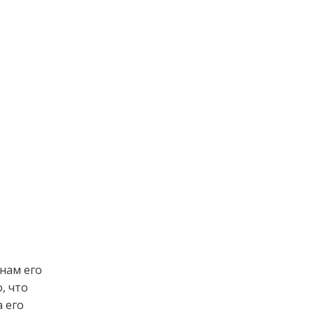
нам его
, что
а его