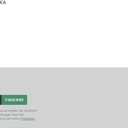
КА.
S'INSCRIRE
ous acceptez de recevoir
es par courrier
ance de notre
Politique