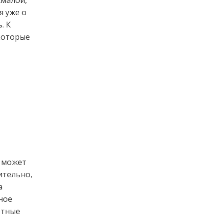
я уже о
. К
екоторые
а может
ительно,
а
ное
етные