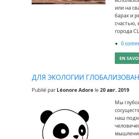
или на св
барах и р
счастью, 
города СШ
0 comm
EN SAVO
ДЛЯ ЭКОЛОГИИ ГЛОБАЛИЗОВАН
Publié par
Léonore Adore
le
20 авг. 2019
Мы глубо
сосущест
наш подх
человече
мышление