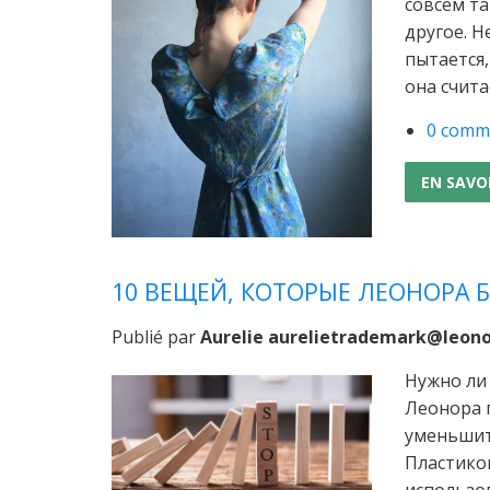
совсем та
другое. Н
пытается,
она счита
0 comm
EN SAVO
10 ВЕЩЕЙ, КОТОРЫЕ ЛЕОНОРА 
Publié par
Aurelie aurelietrademark@leon
Нужно ли
Леонора 
уменьшит
Пластико
использов