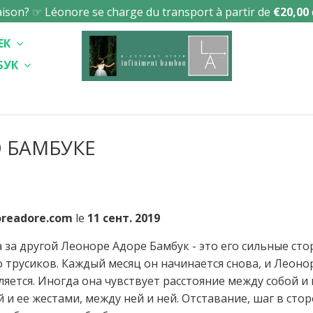
raison? ☞ Léonore se charge du transport à partir de
€20,00
ЕК
БУК
 БАМБУКЕ
oreadore.com
le
11 сент. 2019
 за другой Леоноре Адоре Бамбук - это его сильные сто
 трусиков. Каждый месяц он начинается снова, и Леоно
яется. Иногда она чувствует расстояние между собой и
 и ее жестами, между ней и ней. Отставание, шаг в стор