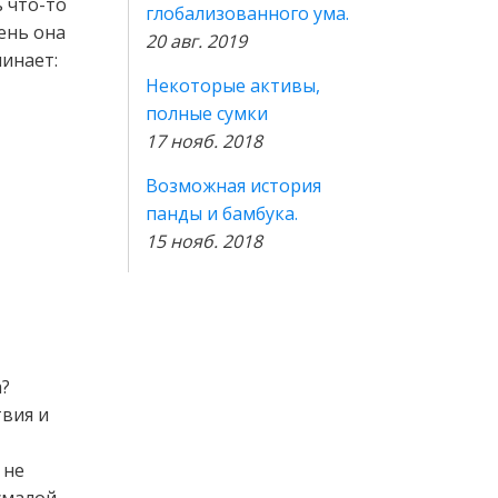
ь что-то
глобализованного ума.
день она
20 авг. 2019
минает:
Некоторые активы,
полные сумки
17 нояб. 2018
Возможная история
панды и бамбука.
15 нояб. 2018
а?
вия и
 не
смалой,