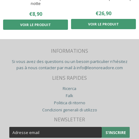
notte
PRIX
€26,90
€26,90
PRIX
€8,90
€8,90
RÉDUIT
RÉGULIER
VOIR LE PRODUIT
VOIR LE PRODUIT
INFORMATIONS
Si vous avez des questions ou un besoin particulier n'hésitez
pas à nous contacter par mail à
info@leonoreadore.com
LIENS RAPIDES
Ricerca
Falk
Politica di ritorno
Condizioni generali di utilizzo
NEWSLETTER
E-
S'INSCRIRE
mail