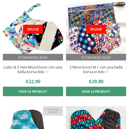
ÉPUISÉ
ÉPUISÉ
ÉCONOMISEZ
€5,00
ÉCONOMISEZ
€6,00
Lotto di 5 mini MoonSoon con una
5 MoonSoon M | con una bella
bella borsa Kdo ♡
borsa in Kdo ♡
PRIX
€22,90
€22,90
PRIX
€29,80
€29,80
RÉDUIT
RÉDUIT
VOIR LE PRODUIT
VOIR LE PRODUIT