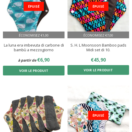
ÉPUISÉ
ÉPUISÉ
ÉCONOMISEZ
€1,00
ÉCONOMISEZ
€7,00
La luna era imbevuta di carbone di
S. H. L Moonsoon Bamboo pads
bambù a mezzogiorno
Midi set di 10.
PRIX
€6,90
€6,90
PRIX
€45,90
€45,90
à partir de
RÉDUIT
RÉDUIT
VOIR LE PRODUIT
VOIR LE PRODUIT
ÉPUISÉ