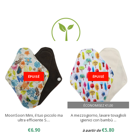
ÉPUISÉ
ÉPUISÉ
ÉCONOMISEZ
€1,00
MoonSoon Mini, il tuo piccolo ma
A mezzogiorno, lavare tovaglioli
ultra efficiente S....
igienici con bambù ...
PRIX
€6,90
€6,90
PRIX
€5,80
€5,80
à partir de