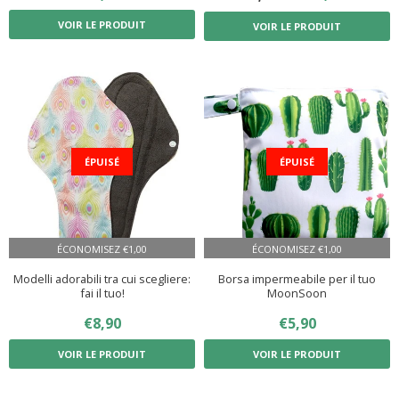
RÉGULIER
RÉDUIT
VOIR LE PRODUIT
VOIR LE PRODUIT
ÉPUISÉ
ÉPUISÉ
ÉCONOMISEZ
€1,00
ÉCONOMISEZ
€1,00
Modelli adorabili tra cui scegliere:
Borsa impermeabile per il tuo
fai il tuo!
MoonSoon
PRIX
€8,90
€8,90
PRIX
€5,90
€5,90
RÉDUIT
RÉDUIT
VOIR LE PRODUIT
VOIR LE PRODUIT