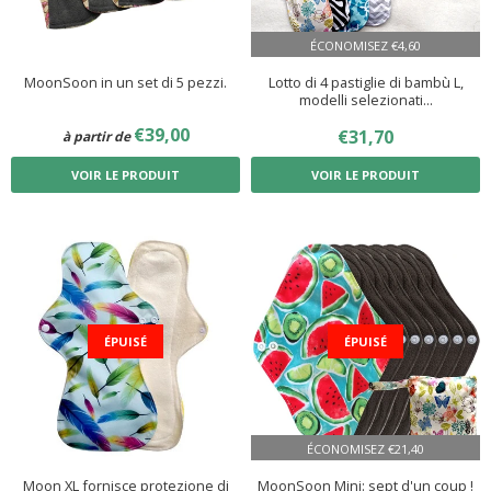
ÉCONOMISEZ
€4,60
MoonSoon in un set di 5 pezzi.
Lotto di 4 pastiglie di bambù L,
modelli selezionati...
PRIX
€39,00
€39,00
PRIX
€31,70
€31,70
à partir de
RÉGULIER
RÉDUIT
VOIR LE PRODUIT
VOIR LE PRODUIT
ÉPUISÉ
ÉPUISÉ
ÉCONOMISEZ
€21,40
Moon XL fornisce protezione di
MoonSoon Mini: sept d'un coup !