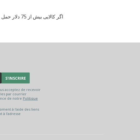
اگر کالایی ب
S'INSCRIRE
ous acceptez de recevoir
es par courrier
ance de notre
Politique
ment à l'aide des liens
t à l'adresse