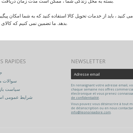
بسته به محل زندگی شما ، ممکن است مدت زمان دریافت کالای مبادله شده شما متفاوت باشد.
یش از 75 دلار حمل می کنید ، باید از خدمات تحویل کالا استفاده کنید که به شما امکا
بدهد. ما تضمین نمی کنیم که کالای برگشتی شما را دریافت خواهیم کرد.
S RAPIDES
NEWSLETTER
E-
ج
mail
سوالات م
En renseignant votre adresse email, v
سیاست با
chaque semaine nos offres commercial
électronique et vous prenez connaiss
شرایط عمومی است
de confidentialité
.
Vous pouvez vous désinscrire à tout mo
de désinscription ou en nous contactan
info@leonoreadore.com
.