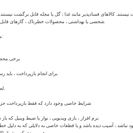
ستند. کالاهای فسادپذیر مانند غذا ، گل یا مجله قابل برگشت نیستند
شخصی یا بهداشتی ، محصولات خطرناک ، گازهای قابل اشتعال یا مایعات را قبول نمی کنیم.
موارد دیگری که قابل برگشت نیستند:
* برخی مح
برای انجام بازپرداخت ، باید رسید یا مدرک خرید را به ما نشان دهید.
لطفاً خرید خود را به سازنده پس ندهید.
شرایط خاصی وجود دارد که فقط بازپرداخت جز
* CD ، DVD ، نوار VHS ، نرم افزار ، بازی ویدیویی ، نوار یا ضبط وینیل که باز شده است.
* هر موردی که بیش از 30 روز پس از تحویل برگردانده شود.