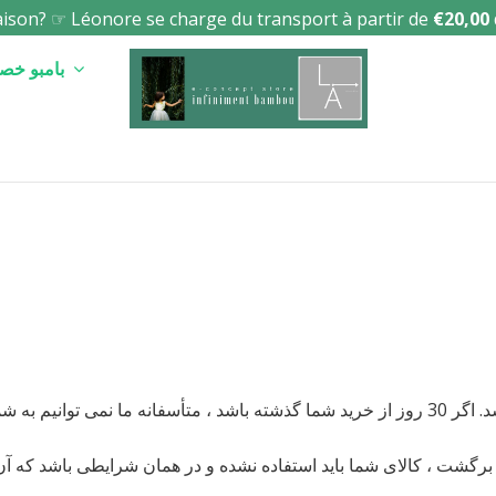
raison? ☞ Léonore se charge du transport à partir de
€20,00
بامبو خصوصی خودم
رگشت ، کالای شما باید استفاده نشده و در همان شرایطی باشد که آن ر