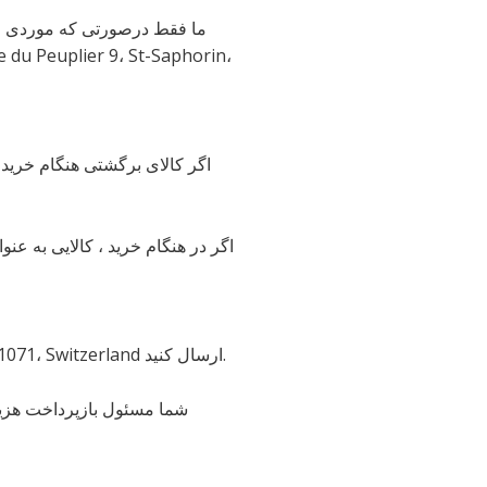
ما فقط درصورتی که موردی معی
اگر کالای برگشتی هنگام خرید 
اگر در هنگام خرید ، کالایی به عنو
برای بازگرداندن محصول ، باید آن را از طریق پست به آدرس: Place du Peuplier 9، St-Saphorin، VD، 1071، Switzerland ارسال کنید.
شما مسئول بازپرداخت هزینه